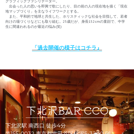
グラフィックファシリテーター。
　出会った人の思いを即興で歌にしたり、目の前の人の現在地を描く「現在
地マップづくり」を主なライフワークとする。
　また、平和的で地球と共生した、ホリスティックな社会を目指して、若者
向けの場づくりなどにも取り組む。25歳だが、身長152cmの童顔で、中学
生に間違われるのが最近の悩み(笑)
「
過去開催の様子はコチラ
』
下北沢BAR CCO
下北沢駅 南西口 徒歩4分
〒155-0032 東京都世田谷区代沢5-32-10 B1