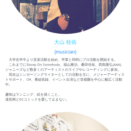
大山 桂佑
(musician)
　大学在学中より音楽活動を始め、卒業と同時にプロ活動を開始する。
　これまでにSkoop On Somebody、福山雅治、桑田佳祐、西島隆弘(AAA)、
ジャニーズなど数多くのアーティストのライブやレコーディングに参加。
　現在はシンガーソングライターとしての活動を主に、メジャーアーティス
トサポート、CM、番組収録、イベント出演など首都圏を中心に幅広く活動
中。
趣味はランニング、絵を描くこと。
迷彩柄とDCコミックを愛して止まない。