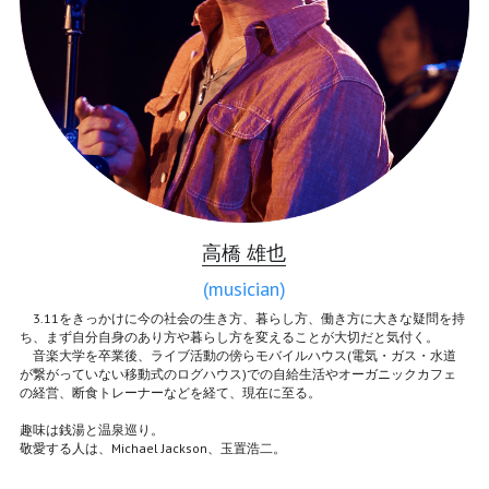
高
橋 雄也
(musician)
　3.11をきっかけに今の社会の生き方、暮らし方、働き方に大きな疑問を持
ち、まず自分自身のあり方や暮らし方を変えることが大切だと気付く。
　音楽大学を卒業後、ライブ活動の傍らモバイルハウス(電気・ガス・水道
が繋がっていない移動式のログハウス)での自給生活やオーガニックカフェ
の経営、断食トレーナーなどを経て、現在に至る。
趣味は銭湯と温泉巡り。
敬愛する人は、Michael Jackson、玉置浩二。