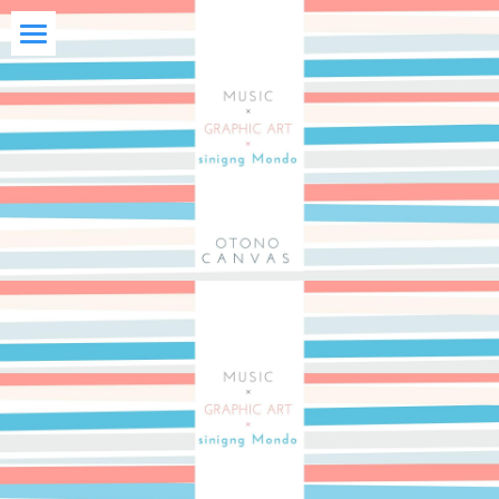
Home
Profile
The Source
Music
各種SNS
シングル・アルバム
映像
アートワーク一覧
Be楽曲集・歌詞
ミュージックビデオ
rough楽曲集・歌詞
ライブ映像