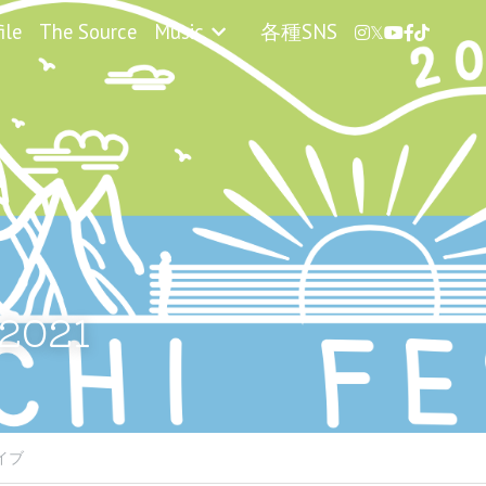
ile
The Source
Music
各種SNS
 2021
イブ