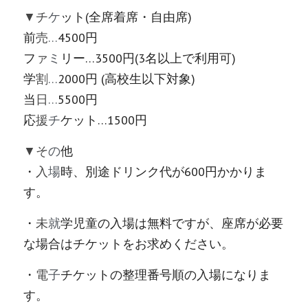
▼チ
ケ
ット(全席着席・自由席)
前
売
…
4500円
フ
ァ
ミ
リー…3500円(3名以上で利用可)
学
割
…
2000円 (高校生以下対象)
当
日
…
5500円
応
援
チ
ケット…1500円
▼そ
の
他
・
入
場
時、別途ドリンク代が600円かかりま
す。
・
未
就
学児童の入場は無料ですが、座席が必要
な場合はチケットをお求めください。
・
電
子
チケットの整理番号順の入場になりま
す。