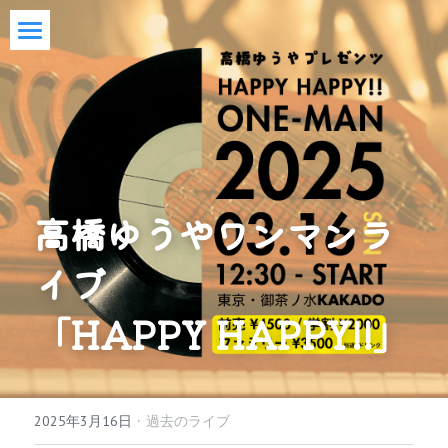
Home
Profile
The Source
Music
高橋ゆうやワンマンラ
各種SNS
シングル・アルバム
イブ
映像
アートワーク一覧
「HAPPY HAPPY!!」
Be楽曲集・歌詞
ミュージックビデオ
rough楽曲集・歌詞
ライブ映像
·
2025年3月16日
過去のライブ